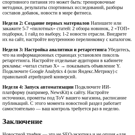
спортивного питания это может быть: тренировочные
методики, результаты спортивных исследований, разборы
составов добавок, новости в мире фитнеса.
Неделя 2: Создание первых материалов
Напишите или
закажите 5-7 «пилотных» статей: 2 обзора новинок, 2 «ТОП»
подборки, 1 гайд по выбору, 1-2 новости отрасли. Внедрите
их на сайт, настройте внутреннюю перелинковку с каталогом.
Неделя 3: Настройка аналитики и ретаргетинга
Убедитесь,
что на информационных страницах установлен пиксель
ретаргетинга. Настройте отдельные аудитории в кабинете
рекламы: «читал статью X» → показывать объявление Y.
Подключите Google Analytics 4 (или Яндекс.Метрику) с
правильной атрибуцией конверсий.
Неделя 4: Запуск автоматизации
Подключите ИИ-
платформу (например, NewsKit) к сайту. Настройте
источники, промпты под ToV вашего магазина, расписание
публикаций. С этого момента новостной раздел работает
самостоятельно — ваш контроль требуется раз в неделю.
Заключение
Новостной трафик — это не SEO-экзотика и не опция «для