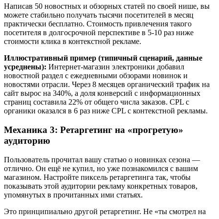
Написав 50 новостных и обзорных статей по своей нише, вы
можете стабильно получать тысячи посетителей в месяц
практически бесплатно. Стоимость привлечения такого
посетителя в долгосрочной перспективе в 5-10 раз ниже
стоимости клика в контекстной рекламе.
Иллюстративный пример (типичный сценарий, данные
усреднены):
Интернет-магазин электроники добавил
новостной раздел с ежедневными обзорами новинок и
новостями отрасли. Через 8 месяцев органический трафик на
сайт вырос на 340%, а доля конверсий с информационных
страниц составила 22% от общего числа заказов. CPL с
органики оказался в 6 раз ниже CPL с контекстной рекламы.
Механика 3: Ретаргетинг на «прогретую»
аудиторию
Пользователь прочитал вашу статью о новинках сезона —
отлично. Он ещё не купил, но уже познакомился с вашим
магазином. Настройте пиксель ретаргетинга так, чтобы
показывать этой аудитории рекламу конкретных товаров,
упомянутых в прочитанных ими статьях.
Это принципиально другой ретаргетинг. Не «ты смотрел на