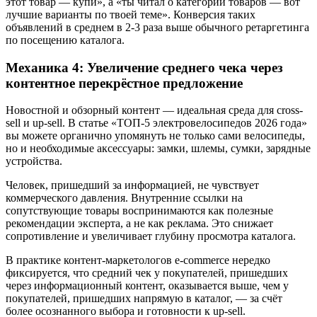
этот товар — купи», а «ты читал о категории товаров — вот
лучшие варианты по твоей теме». Конверсия таких
объявлений в среднем в 2-3 раза выше обычного ретаргетинга
по посещению каталога.
Механика 4: Увеличение среднего чека через
контентное перекрёстное предложение
Новостной и обзорный контент — идеальная среда для cross-
sell и up-sell. В статье «ТОП-5 электровелосипедов 2026 года»
вы можете органично упомянуть не только сами велосипеды,
но и необходимые аксессуары: замки, шлемы, сумки, зарядные
устройства.
Человек, пришедший за информацией, не чувствует
коммерческого давления. Внутренние ссылки на
сопутствующие товары воспринимаются как полезные
рекомендации эксперта, а не как реклама. Это снижает
сопротивление и увеличивает глубину просмотра каталога.
В практике контент-маркетологов e-commerce нередко
фиксируется, что средний чек у покупателей, пришедших
через информационный контент, оказывается выше, чем у
покупателей, пришедших напрямую в каталог, — за счёт
более осознанного выбора и готовности к up-sell.